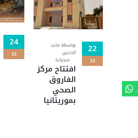
24
بواسطة ماجد
22
الخديري
23
منجزاتنا
23
افتتاح مركز
الفاروق
الصحي
بموريتانيا