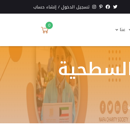
تسجيل الدخول
/
إنشاء حساب
0
عنا
 السطحية
ا