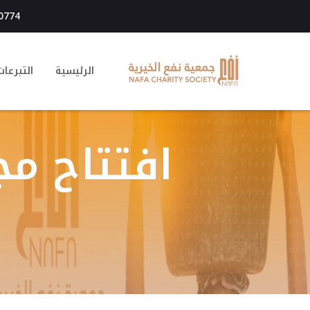
 0774
الرئيسية
التبرعات
افتتاح مج