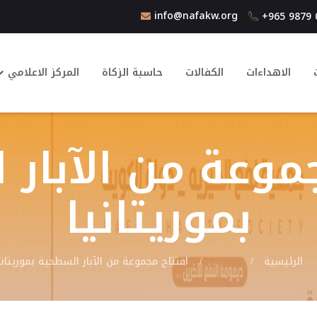
info@nafakw.org
‎+965 9879
الاهداءات
الكفالات
حاسبة الزكاة
المركز الاعلامي
موعة من الآبار
بموريتانيا
الرئيسية
الاخبار
افتتاح مجموعة من الآبار السطحية بموريتاني