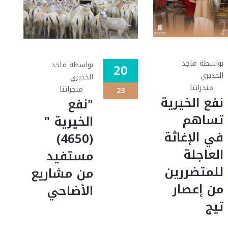
بواسطة ماجد
بواسطة ماجد
20
الخديري
الخديري
منجزاتنا
منجزاتنا
23
نفع الخيرية
"نفع
تساهم
الخيرية "
في الإغاثة
(4650)
العاجلة
مستفيد
للمتضررين
من مشاريع
من إعصار
الأضاحي
تيج